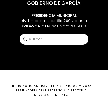
GOBIERNO DE GARCÍA
PRESIDENCIA MUNICIPAL
Blvd. Heberto Castillo 200 Colonia
Paseo de las Minas García 66000
Submit
Search
Input your text here! The text element is
intended for longform copy that could
potentially include multiple paragraphs.
INICIO
NOTICIAS
TRÁMITES Y SERVICIOS
MEJORA
REGULATORIA
TRANSPARENCIA
DIRECTORIO
SERVICIOS EN LÍNEA