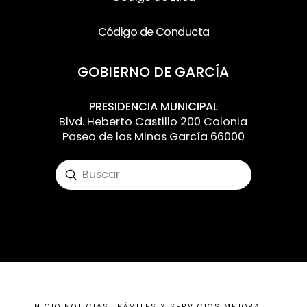
Código de Conducta
GOBIERNO DE GARCÍA
PRESIDENCIA MUNICIPAL
Blvd. Heberto Castillo 200 Colonia
Paseo de las Minas García 66000
Submit
Search
Input your text here! The text element is
intended for longform copy that could
potentially include multiple paragraphs.
INICIO
NOTICIAS
TRÁMITES Y SERVICIOS
MEJORA