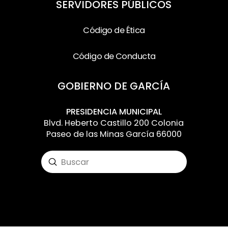
SERVIDORES PÚBLICOS
Código de Ética
Código de Conducta
GOBIERNO DE GARCÍA
PRESIDENCIA MUNICIPAL
Blvd. Heberto Castillo 200 Colonia
Paseo de las Minas García 66000
Submit
Search
Input your text here! The text element is
intended for longform copy that could
potentially include multiple paragraphs.