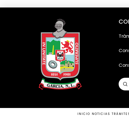
CO
Trám
Cons
Cons
S
Sea
Input your text here! The text element
INICIO
NOTICIAS
TRÁMITE