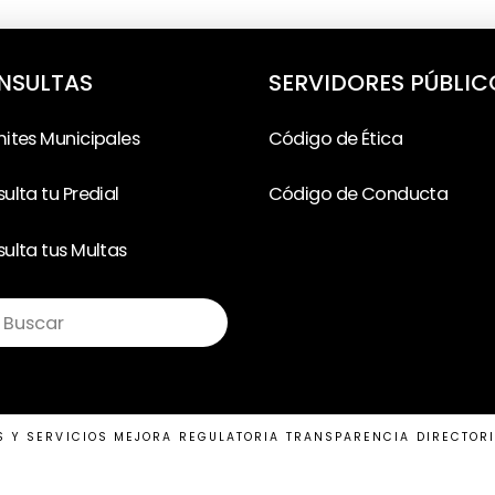
NSULTAS
SERVIDORES PÚBLIC
ites Municipales
Código de Ética
ulta tu Predial
Código de Conducta
ulta tus Multas
ubmit
rch
 is intended for longform copy that could potentially in
S Y SERVICIOS
MEJORA REGULATORIA
TRANSPARENCIA
DIRECTOR