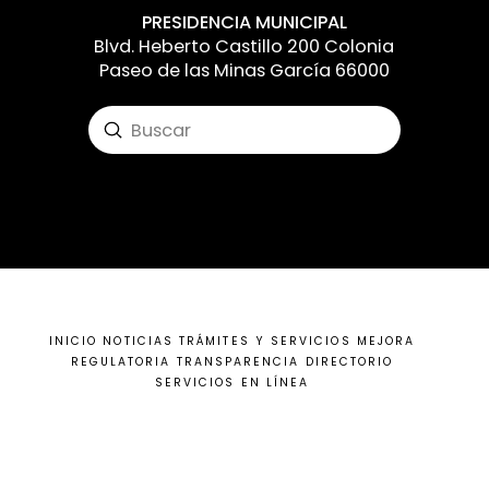
PRESIDENCIA MUNICIPAL
Blvd. Heberto Castillo 200 Colonia
Paseo de las Minas García 66000
Submit
Search
Input your text here! The text element is
intended for longform copy that could
potentially include multiple paragraphs.
INICIO
NOTICIAS
TRÁMITES Y SERVICIOS
MEJORA
REGULATORIA
TRANSPARENCIA
DIRECTORIO
SERVICIOS EN LÍNEA