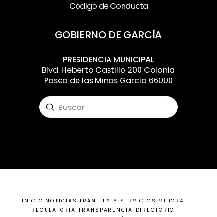
Código de Conducta
GOBIERNO DE GARCÍA
PRESIDENCIA MUNICIPAL
Blvd. Heberto Castillo 200 Colonia
Paseo de las Minas García 66000
Submit
Search
Input your text here! The text element is
intended for longform copy that could
potentially include multiple paragraphs.
INICIO
NOTICIAS
TRÁMITES Y SERVICIOS
MEJORA
REGULATORIA
TRANSPARENCIA
DIRECTORIO