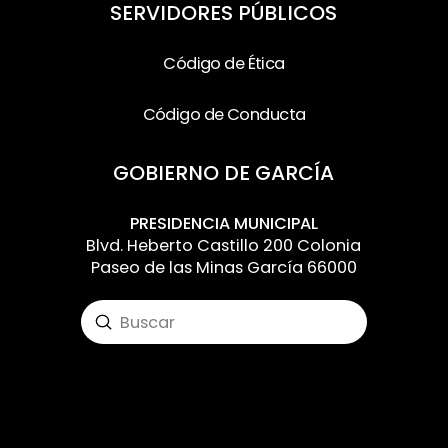
SERVIDORES PÚBLICOS
Código de Ética
Código de Conducta
GOBIERNO DE GARCÍA
PRESIDENCIA MUNICIPAL
Blvd. Heberto Castillo 200 Colonia
Paseo de las Minas García 66000
Submit
Search
Input your text here! The text element is
intended for longform copy that could
potentially include multiple paragraphs.