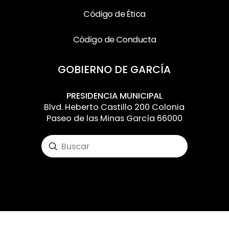
Código de Ética
Código de Conducta
GOBIERNO DE GARCÍA
PRESIDENCIA MUNICIPAL
Blvd. Heberto Castillo 200 Colonia
Paseo de las Minas García 66000
Submit
Search
Input your text here! The text element is
intended for longform copy that could
potentially include multiple paragraphs.