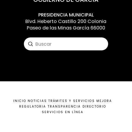
PRESIDENCIA MUNICIPAL
Blvd. Heberto Castillo 200 Colonia
Paseo de las Minas García 66000
Submit
Search
Input your text here! The text element is
intended for longform copy that could
potentially include multiple paragraphs.
INICIO
NOTICIAS
TRÁMITES Y SERVICIOS
MEJORA
REGULATORIA
TRANSPARENCIA
DIRECTORIO
SERVICIOS EN LÍNEA