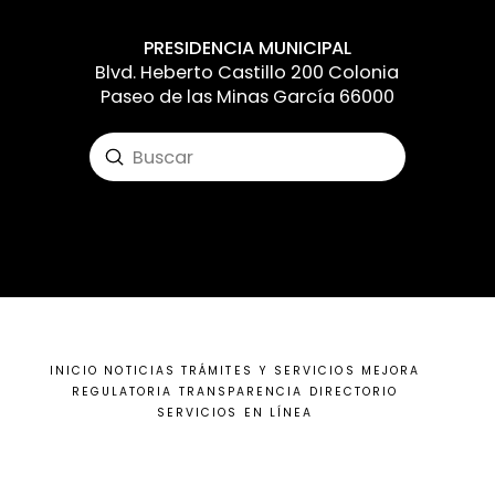
PRESIDENCIA MUNICIPAL
Blvd. Heberto Castillo 200 Colonia
Paseo de las Minas García 66000
Submit
Search
Input your text here! The text element is
intended for longform copy that could
potentially include multiple paragraphs.
INICIO
NOTICIAS
TRÁMITES Y SERVICIOS
MEJORA
REGULATORIA
TRANSPARENCIA
DIRECTORIO
SERVICIOS EN LÍNEA