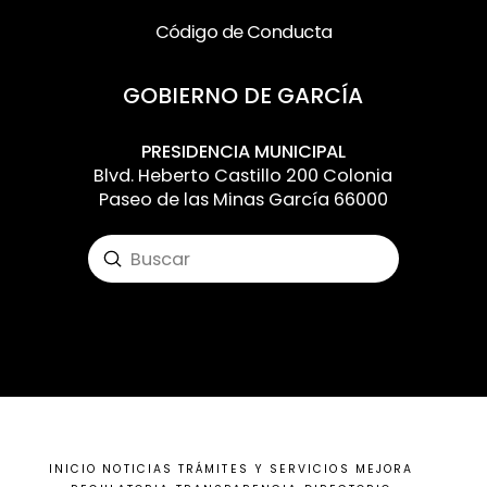
Código de Conducta
GOBIERNO DE GARCÍA
PRESIDENCIA MUNICIPAL
Blvd. Heberto Castillo 200 Colonia
Paseo de las Minas García 66000
Submit
Search
Input your text here! The text element is
intended for longform copy that could
potentially include multiple paragraphs.
INICIO
NOTICIAS
TRÁMITES Y SERVICIOS
MEJORA