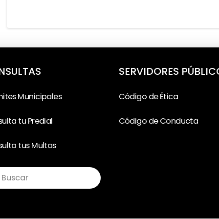
NSULTAS
SERVIDORES PÚBLIC
ites Municipales
Código de Ética
ulta tu Predial
Código de Conducta
ulta tus Multas
ubmit
rch
 is intended for longform copy that could potentially in