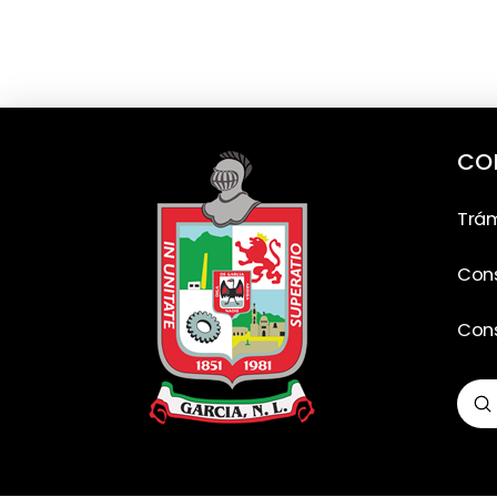
CO
Trám
Cons
Cons
S
Sea
Input your text here! The text element