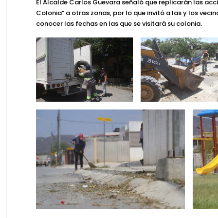
El
Alcalde Carlos Guevara
señaló que replicarán las acc
Colonia
” a otras zonas, por lo que invitó a las y los ve
conocer las fechas en las que se visitará su colonia.