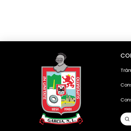
CO
Trám
Cons
Cons
S
Sea