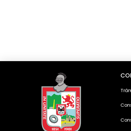
CO
Trám
Cons
Cons