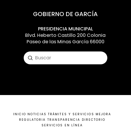
GOBIERNO DE GARCÍA
PRESIDENCIA MUNICIPAL
Blvd. Heberto Castillo 200 Colonia
Paseo de las Minas García 66000
Submit
Search
Input your text here! The text element is
intended for longform copy that could
potentially include multiple paragraphs.
INICIO
NOTICIAS
TRÁMITES Y SERVICIOS
MEJORA
REGULATORIA
TRANSPARENCIA
DIRECTORIO
SERVICIOS EN LÍNEA