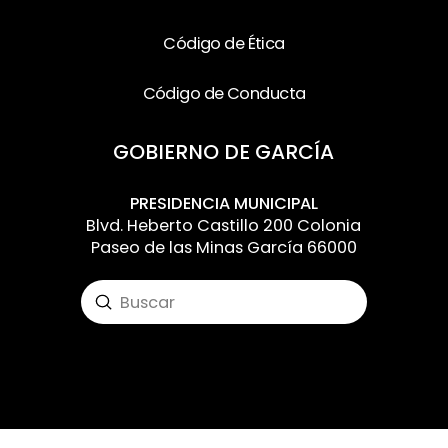
Código de Ética
Código de Conducta
GOBIERNO DE GARCÍA
PRESIDENCIA MUNICIPAL
Blvd. Heberto Castillo 200 Colonia
Paseo de las Minas García 66000
Submit
Search
Input your text here! The text element is
intended for longform copy that could
potentially include multiple paragraphs.